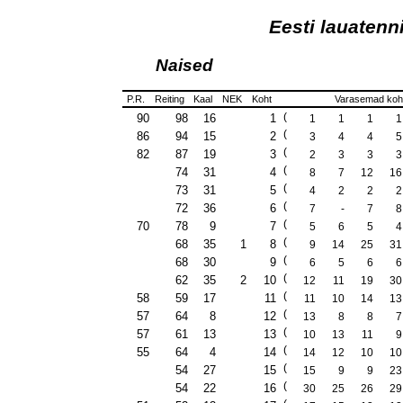
Eesti lauatenn
Naised
P.R.
Reiting
Kaal
NEK
Koht
Varasemad koh
(
90
98
16
1
1
1
1
1
(
86
94
15
2
3
4
4
5
(
82
87
19
3
2
3
3
3
(
74
31
4
8
7
12
16
(
73
31
5
4
2
2
2
(
72
36
6
7
-
7
8
(
70
78
9
7
5
6
5
4
(
68
35
1
8
9
14
25
31
(
68
30
9
6
5
6
6
(
62
35
2
10
12
11
19
30
(
58
59
17
11
11
10
14
13
(
57
64
8
12
13
8
8
7
(
57
61
13
13
10
13
11
9
(
55
64
4
14
14
12
10
10
(
54
27
15
15
9
9
23
(
54
22
16
30
25
26
29