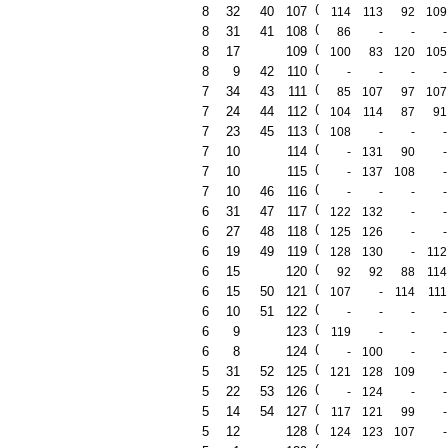
(
8
32
40
107
114
113
92
109
(
8
31
41
108
86
-
-
-
(
8
17
109
100
83
120
105
(
8
9
42
110
-
-
-
-
(
7
34
43
111
85
107
97
107
(
7
24
44
112
104
114
87
91
(
7
23
45
113
108
-
-
-
(
7
10
114
-
131
90
-
(
7
10
115
-
137
108
-
(
7
10
46
116
-
-
-
-
(
6
31
47
117
122
132
-
-
(
6
27
48
118
125
126
-
-
(
6
19
49
119
128
130
-
112
(
6
15
120
92
92
88
114
(
6
15
50
121
107
-
114
111
(
6
10
51
122
-
-
-
-
(
6
9
123
119
-
-
-
(
6
8
124
-
100
-
-
(
5
31
52
125
121
128
109
-
(
5
22
53
126
-
124
-
-
(
5
14
54
127
117
121
99
-
(
5
12
128
124
123
107
-