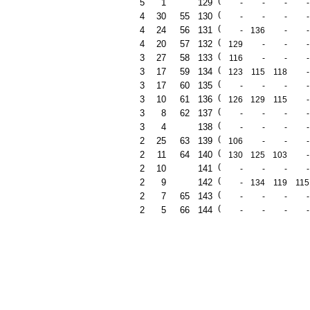
(
5
1
129
-
-
-
-
(
4
30
55
130
-
-
-
-
(
4
24
56
131
-
136
-
-
(
4
20
57
132
129
-
-
-
(
3
27
58
133
116
-
-
-
(
3
17
59
134
123
115
118
-
(
3
17
60
135
-
-
-
-
(
3
10
61
136
126
129
115
-
(
3
8
62
137
-
-
-
-
(
3
4
138
-
-
-
-
(
2
25
63
139
106
-
-
-
(
2
11
64
140
130
125
103
-
(
2
10
141
-
-
-
-
(
2
9
142
-
134
119
115
(
2
7
65
143
-
-
-
-
(
2
5
66
144
-
-
-
-