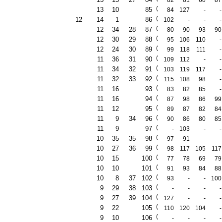
82
81
68
87
(
13
10
85
84
127
-
-
(
12
14
1
86
102
-
-
-
(
12
34
28
87
80
90
93
90
(
12
30
29
88
95
106
110
-
(
12
24
30
89
99
118
111
-
(
11
36
31
90
109
112
-
-
(
11
34
32
91
103
119
117
-
(
11
32
33
92
115
108
98
-
(
11
16
93
83
82
85
-
(
11
16
94
87
98
86
99
(
11
12
95
89
87
82
84
(
11
9
34
96
90
86
80
85
(
11
9
97
-
103
-
-
(
10
35
35
98
97
91
-
-
(
10
27
36
99
98
117
105
117
(
10
15
100
77
78
69
79
(
10
10
101
91
93
84
88
(
10
8
37
102
93
-
-
100
(
9
29
38
103
-
-
-
-
(
9
27
39
104
127
-
-
-
(
9
22
105
110
120
104
-
(
9
10
106
-
-
-
-