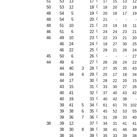
(
51
53
13
17
17
15
13
12
(
50
53
12
18
18
20
22
18
(
48
54
5
19
20
18
17
19
(
48
54
5
20
21
-
-
-
(
48
51
10
21
23
19
16
11
(
46
51
6
22
24
24
23
21
(
46
49
10
23
22
23
21
20
(
46
24
24
19
27
30
25
(
46
22
25
29
21
28
24
(
45
50
6
26
-
-
-
27
(
44
49
6
27
26
26
24
22
(
44
40
3
28
27
35
35
43
(
44
34
4
29
25
17
18
34
(
44
17
30
28
22
20
15
(
43
15
31
33
30
27
26
(
40
41
32
37
40
43
42
(
40
19
33
40
42
38
-
(
39
41
5
34
61
61
70
102
(
39
38
6
35
45
52
53
55
(
39
36
7
36
31
28
33
40
(
38
39
12
37
34
31
41
41
(
38
30
8
38
38
41
46
49
(
38
16
39
35
33
39
38