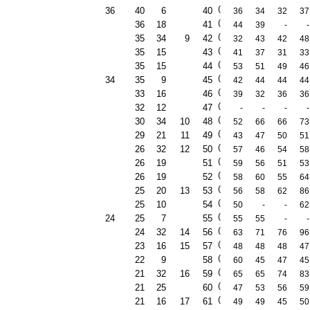
(
36
40
6
40
36
34
32
37
(
36
18
41
44
39
-
-
(
35
34
9
42
32
43
42
48
(
35
15
43
41
37
31
33
(
35
15
44
53
51
49
46
(
34
35
9
45
42
44
44
44
(
33
16
46
39
32
36
36
(
32
12
47
-
-
-
-
(
30
34
10
48
52
66
66
73
(
29
21
11
49
43
47
50
51
(
26
32
12
50
57
46
54
58
(
26
19
51
59
56
51
53
(
26
19
52
58
60
55
64
(
25
20
13
53
56
58
62
86
(
25
10
54
50
-
-
62
(
24
25
7
55
55
55
-
-
(
24
32
14
56
63
71
76
96
(
23
16
15
57
48
48
48
47
(
22
9
58
60
45
47
45
(
21
32
16
59
65
65
74
83
(
21
25
60
47
53
56
59
(
21
16
17
61
49
49
45
50