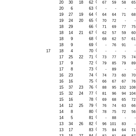
(
20
30
18
62
67
59
58
65
(
20
6
63
-
-
-
-
(
19
27
19
64
64
64
71
68
(
19
24
20
65
70
72
-
-
(
18
29
66
71
69
77
75
(
18
14
21
67
62
57
59
60
(
18
9
68
68
62
57
61
(
18
9
69
-
76
91
-
(
17
18
4
70
-
-
-
-
(
17
25
22
71
73
77
75
74
(
17
9
72
79
85
79
89
(
17
8
73
-
89
-
-
(
16
23
74
74
73
60
70
(
16
16
75
66
67
67
76
(
15
37
23
76
88
95
102
108
(
15
32
24
77
81
96
94
104
(
15
16
78
69
68
65
72
(
14
12
25
79
76
74
63
66
(
14
8
80
78
75
72
56
(
14
5
81
-
88
-
-
(
13
34
26
82
96
101
83
-
(
13
17
83
75
84
64
71
(
13
15
27
84