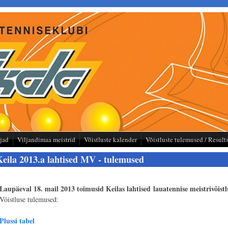
tjad
Viljandimaa meistrid
Võistluste kalender
Võistluste tulemused / Result
Keila 2013.a lahtised MV - tulemused
Laupäeval 18. mail 2013 toimusid Keilas lahtised lauatennise meistrivõistl
Võistluse tulemused:
Plussi tabel