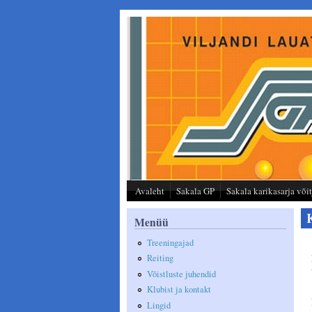
Liigu edasi põhisisu juurde
Avaleht
Sakala GP
Sakala karikasarja või
Menüü
Treeningajad
Reiting
Võistluste juhendid
Klubist ja kontakt
Lingid