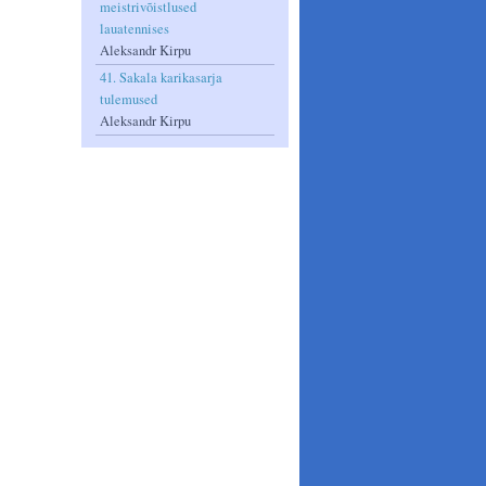
meistrivõistlused
lauatennises
Aleksandr Kirpu
41. Sakala karikasarja
tulemused
Aleksandr Kirpu