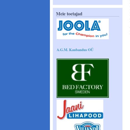
Meie toetajad
A.G.M. Kaubandus OÜ