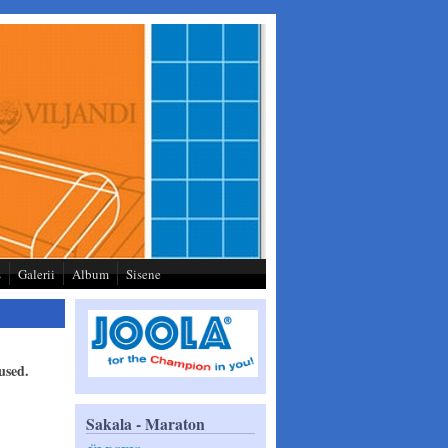
s
Galerii
Album
Sisene
used.
Sakala - Maraton