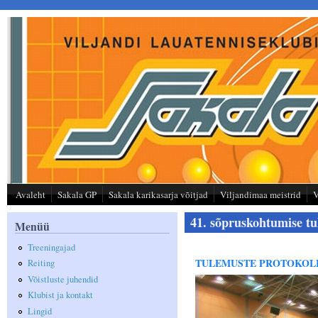
Liigu edasi põhisisu juurde
Avaleht
Sakala GP
Sakala karikasarja võitjad
Viljandimaa meistrid
V
41. sõpruskohtumise t
Menüü
Treeningajad
TULEMUSTE PROTOKOL
Reiting
Võistluste juhendid
Klubist ja kontakt
Lingid