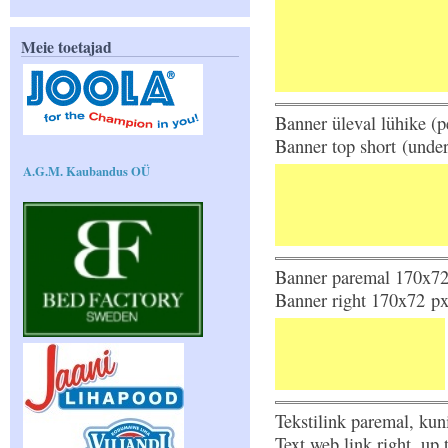
Meie toetajad
Banner üleval lühike (
Banner top short (und
A.G.M. Kaubandus OÜ
Banner paremal 170x72
Banner right 170x72 px
Tekstilink paremal, kun
Text web link right, up