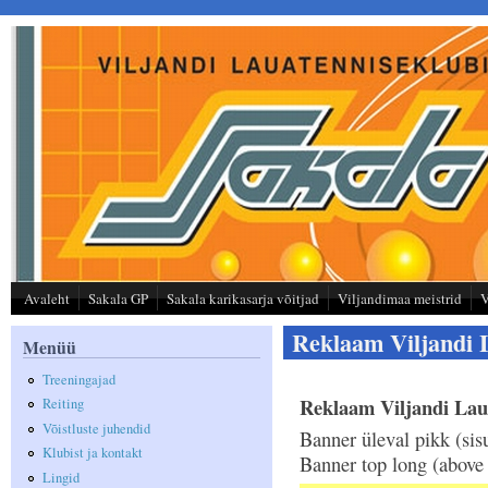
Liigu edasi põhisisu juurde
Avaleht
Sakala GP
Sakala karikasarja võitjad
Viljandimaa meistrid
V
Reklaam Viljandi L
Menüü
Treeningajad
Reklaam Viljandi Laua
Reiting
Võistluste juhendid
Banner üleval pikk (sis
Klubist ja kontakt
Banner top long (above
Lingid