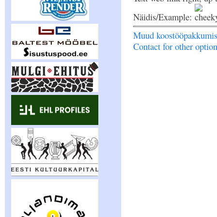
Näidis/Example:
Muud koostööpakkumise
Contact for other optio