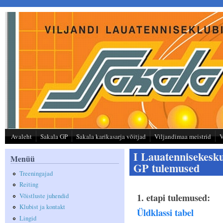
Liigu edasi põhisisu juurde
Avaleht
Sakala GP
Sakala karikasarja võitjad
Viljandimaa meistrid
V
I Lauatennisekesk
Menüü
GP tulemused
Treeningajad
Reiting
1. etapi tulemused:
Võistluste juhendid
Klubist ja kontakt
Üldklassi tabel
Lingid