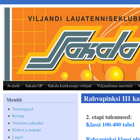
Liigu edasi põhisisu juurde
Avaleht
Sakala GP
Sakala karikasarja võitjad
Viljandimaa meistrid
V
Rahvapinksi III ka
Menüü
Treeningajad
2. etapi tulemused:
Reiting
Klassi 100-400 tabel
Võistluste juhendid
Klubist ja kontakt
Lingid
Rahvapinksi klassi plu