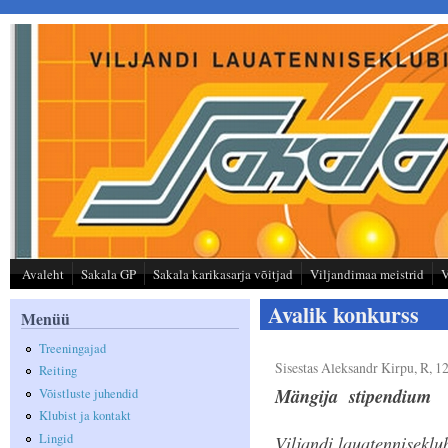
Liigu edasi põhisisu juurde
Avaleht
Sakala GP
Sakala karikasarja võitjad
Viljandimaa meistrid
V
Avalik konkurss
Menüü
Treeningajad
Sisestas
Aleksandr Kirpu
, R, 1
Reiting
Mängija stipendium
Võistluste juhendid
Klubist ja kontakt
Lingid
Viljandi lauatenniseklu