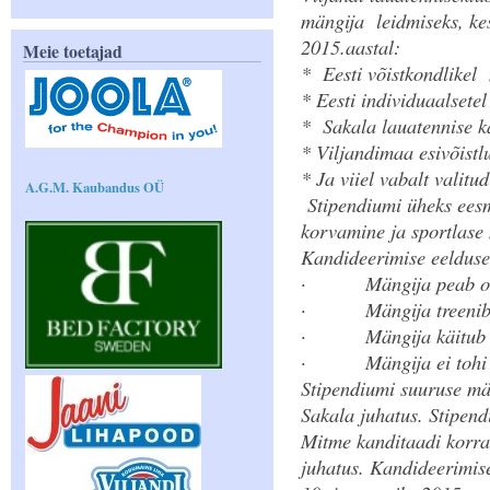
mängija leidmiseks, kes
2015.aastal:
Meie toetajad
* Eesti võistkondlikel m
* Eesti individuaalsetel
* Sakala lauatennise ka
* Viljandimaa esivõistlu
* Ja viiel vabalt valitu
A.G.M. Kaubandus OÜ
Stipendiumi üheks eesm
korvamine ja sportlase
Kandideerimise eelduse
Mängija peab ol
·
Mängija treeni
·
Mängija käitub 
·
Mängija ei tohi
·
Stipendiumi suuruse mä
Sakala juhatus. Stipen
Mitme kanditaadi korra
juhatus. Kandideerimi