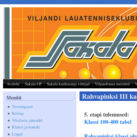
Liigu edasi põhisisu juurde
Avaleht
Sakala GP
Sakala karikasarja võitjad
Viljandimaa meistrid
V
Rahvapinksi III ka
Menüü
Treeningajad
5. etapi tulemused:
Reiting
Klassi 100-400 tabel
Võistluste juhendid
Klubist ja kontakt
Lingid
Rahvapinksi klassi plu