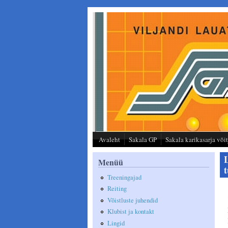
Liigu edasi põhisisu juurde
Avaleht
Sakala GP
Sakala karikasarja või
Menüü
Treeningajad
Reiting
Võistluste juhendid
Klubist ja kontakt
Lingid