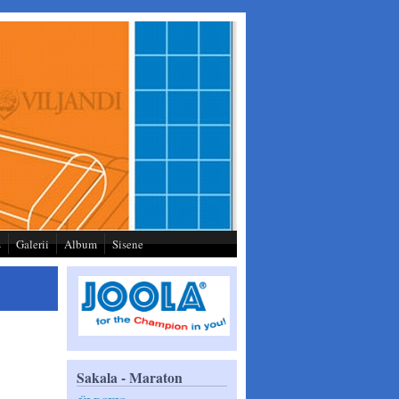
s
Galerii
Album
Sisene
Sakala - Maraton