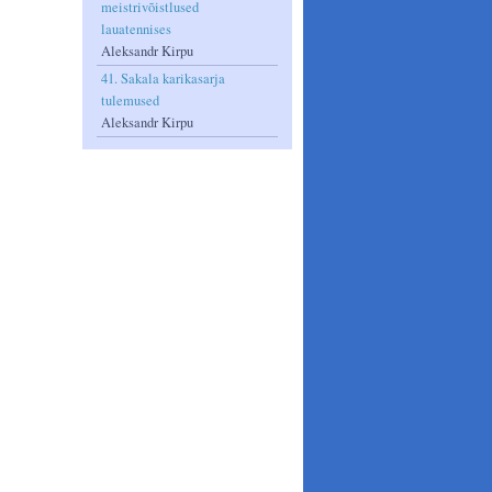
meistrivõistlused
lauatennises
Aleksandr Kirpu
41. Sakala karikasarja
tulemused
Aleksandr Kirpu