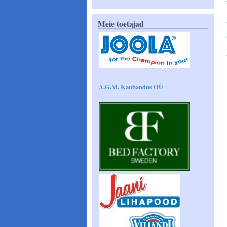
Meie toetajad
A.G.M. Kaubandus OÜ