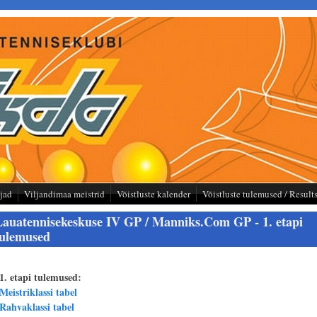
tjad
Viljandimaa meistrid
Võistluste kalender
Võistluste tulemused / Result
Lauatennisekeskuse IV GP / Manniks.Com GP - 1. etapi
tulemused
1. etapi tulemused:
Meistriklassi tabel
Rahvaklassi tabel