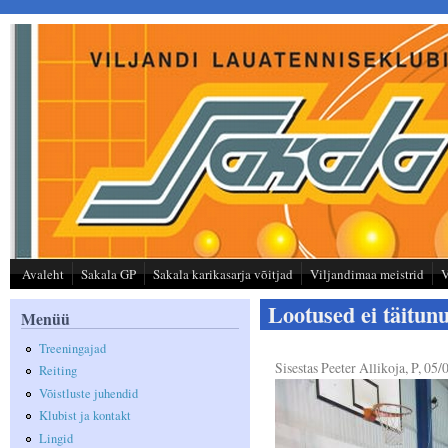
Liigu edasi põhisisu juurde
Avaleht
Sakala GP
Sakala karikasarja võitjad
Viljandimaa meistrid
V
Lootused ei täitun
Menüü
Treeningajad
Sisestas
Peeter Allikoja
, P, 05
Reiting
Võistluste juhendid
Klubist ja kontakt
Lingid