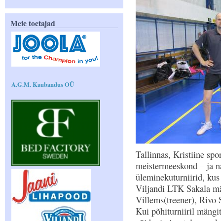
Meie toetajad
A.G.M. Kaubandus OÜ
Tallinnas, Kristiine spo
meistermeeskond – ja n
üleminekuturniirid, kus
Viljandi LTK Sakala mä
Villems(treener), Rivo
Kui põhiturniiril mängi