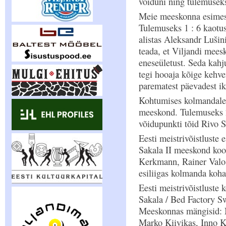
võiduni ning tulemuseks 
Meie meeskonna esimes
Tulemuseks 1 : 6 kaotu
alistas Aleksandr Lušin
teada, et Viljandi mees
eneseületust. Seda kahj
tegi hooaja kõige kehv
parematest päevadest i
Kohtumises kolmandale 
meeskond. Tulemuseks 2
võidupunkti tõid Rivo 
Eesti meistrivõistluste 
Sakala II meeskond koo
Kerkmann, Rainer Valo
esiliigas kolmanda koha
Eesti meistrivõistluste
Sakala / Bed Factory S
Meeskonnas mängisid: M
Marko Kiivikas, Inno K