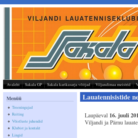
Liigu edasi põhisisu juurde
Avaleht
Sakala GP
Sakala karikasarja võitjad
Viljandimaa meistrid
V
Lauatennisistide
Menüü
Treeningajad
16. juuli 20
Laupäeval
Reiting
Võistluste juhendid
Viljandi ja Pärnu lauate
Klubist ja kontakt
Lingid