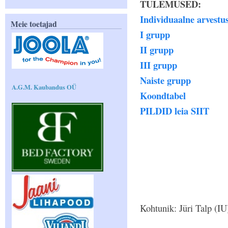
TULEMUSED:
Individuaalne arvestu
Meie toetajad
I grupp
II grupp
III grupp
Naiste grupp
A.G.M. Kaubandus OÜ
Koondtabel
PILDID leia SIIT
Kohtunik: Jüri Talp (IU