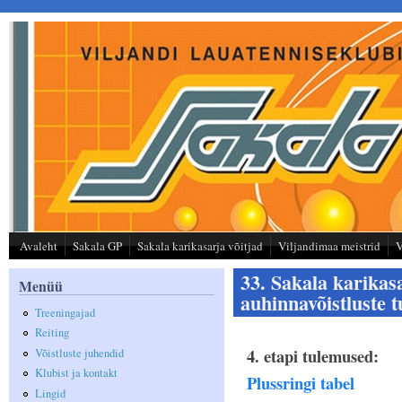
Liigu edasi põhisisu juurde
Avaleht
Sakala GP
Sakala karikasarja võitjad
Viljandimaa meistrid
V
33. Sakala karika
Menüü
auhinnavõistluste 
Treeningajad
Reiting
4. etapi tulemused:
Võistluste juhendid
Klubist ja kontakt
Plussringi tabel
Lingid