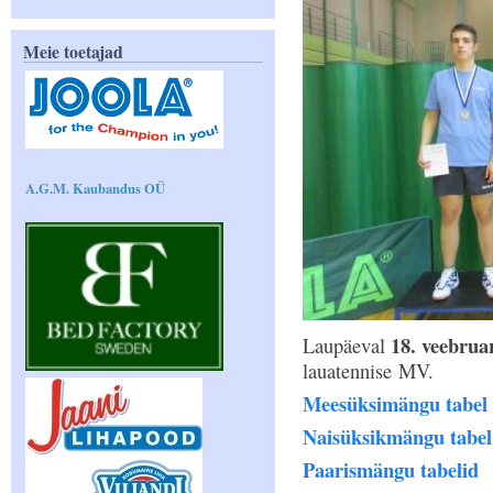
Meie toetajad
A.G.M. Kaubandus OÜ
18. veebrua
Laupäeval
lauatennise MV.
Meesüksimängu tabel
Naisüksikmängu tabel
Paarismängu tabelid