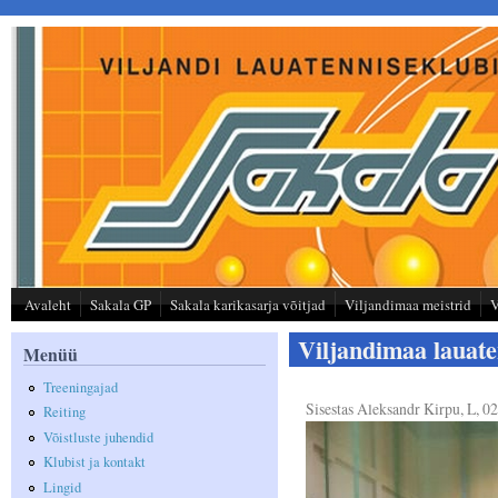
Liigu edasi põhisisu juurde
Avaleht
Sakala GP
Sakala karikasarja võitjad
Viljandimaa meistrid
V
Viljandimaa laua
Menüü
Treeningajad
Sisestas
Aleksandr Kirpu
, L, 0
Reiting
Võistluste juhendid
Klubist ja kontakt
Lingid