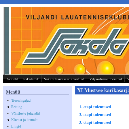
Liigu edasi põhisisu juurde
Avaleht
Sakala GP
Sakala karikasarja võitjad
Viljandimaa meistrid
V
XI Mustvee karikasarj
Menüü
Treeningajad
1. etapi tulemused
Reiting
Võistluste juhendid
2. etapi tulemused
Klubist ja kontakt
3. etapi tulemused
Lingid