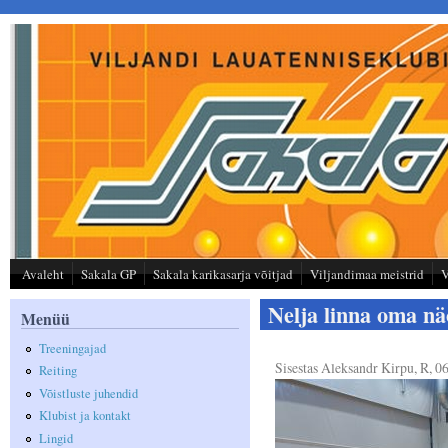
Liigu edasi põhisisu juurde
Avaleht
Sakala GP
Sakala karikasarja võitjad
Viljandimaa meistrid
V
Nelja linna oma n
Menüü
Treeningajad
Sisestas
Aleksandr Kirpu
, R, 0
Reiting
Võistluste juhendid
Klubist ja kontakt
Lingid