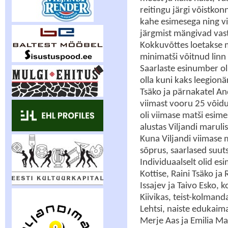
reitingu järgi võistkon
kahe esimesega ning v
järgmist mängivad vas
Kokkuvõttes loetakse 
minimatši võitnud linn 
Saarlaste esinumber oli 
olla kuni kaks leegionär
Tsäko ja pärnakatel An
viimast vooru 25 võid
oli viimase matši esimes
alustas Viljandi maruli
Kuna Viljandi viimase m
sõprus, saarlased suut
Individuaalselt olid e
Kottise, Raini Tsäko ja
Issajev ja Taivo Esko,
Kiivikas, teist-kolmanda
Lehtsi, naiste edukaimad
Merje Aas ja Emilia Ma