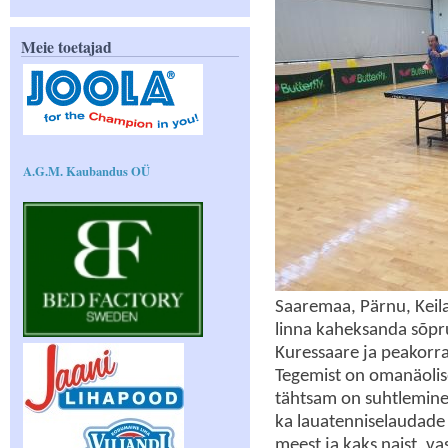
Meie toetajad
A.G.M. Kaubandus OÜ
Saaremaa, Pärnu, Keila 
linna kaheksanda sõpru
Kuressaare ja peakorra
Tegemist on omanäolis
tähtsam on suhtlemine 
ka lauatenniselaudade 
meest ja kaks naist, v