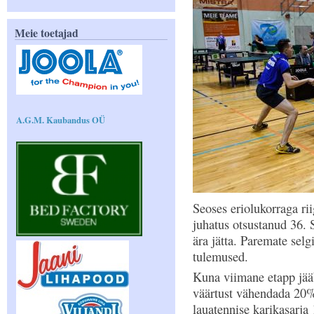
Meie toetajad
A.G.M. Kaubandus OÜ
Seoses eriolukorraga ri
juhatus otsustanud 36. 
ära jätta. Paremate selg
tulemused.
Kuna viimane etapp jää
väärtust vähendada 20%
lauatennise karikasarja 