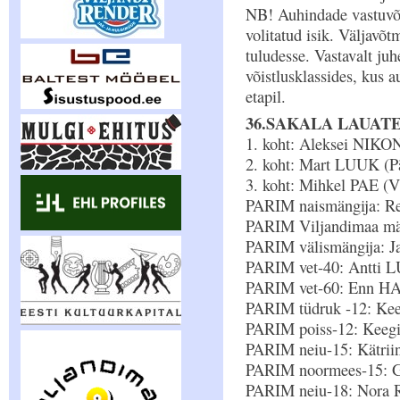
NB! Auhindade vastuvõt
volitatud isik. Väljavõ
tuludesse. Vastavalt ju
võistlusklassides, kus 
etapil.
36.SAKALA LAUAT
1. koht: Aleksei NIK
2. koht: Mart LUUK (P
3. koht: Mihkel PAE (V
PARIM naismängija: R
PARIM Viljandimaa män
PARIM välismängija: Ja
PARIM vet-40: Antti 
PARIM vet-60: Enn HA
PARIM tüdruk -12: Keeg
PARIM poiss-12: Keegi 
PARIM neiu-15: Kätri
PARIM noormees-15: G
PARIM neiu-18: Nora 