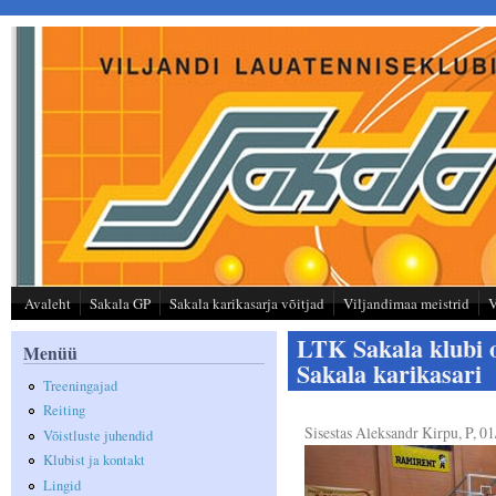
Liigu edasi põhisisu juurde
Avaleht
Sakala GP
Sakala karikasarja võitjad
Viljandimaa meistrid
V
LTK Sakala klubi o
Menüü
Sakala karikasari
Treeningajad
Reiting
Sisestas
Aleksandr Kirpu
, P, 0
Võistluste juhendid
Klubist ja kontakt
Lingid