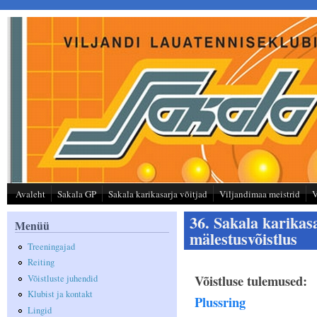
Liigu edasi põhisisu juurde
Avaleht
Sakala GP
Sakala karikasarja võitjad
Viljandimaa meistrid
V
36. Sakala karikasa
Menüü
mälestusvõistlus
Treeningajad
Reiting
Võistluse tulemused:
Võistluste juhendid
Klubist ja kontakt
Plussring
Lingid