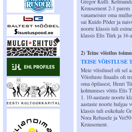
Gregor Kulli. Kolmanda
Kruusement 2-1 parem K
vanameister oma mullus
sai Kuido Põder ja nais
noorte klassis tuli esim
klassis Elis Türk ja 16-
2) Teine võistlus toimus
TEISE VÕISTLUSE 
Meie võistlusel oli sel 
Võistluste finaalis oli
oma õpilasest, Henri Tü
kohtumises võitis Elis 
1. 10-aastaste noorte kl
aastaste noorte hulgas 
klassis tuli esikohale 
Nora Rebasele ja Vet50
Kruusement.