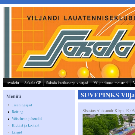
Liigu edasi põhisisu juurde
Avaleht
Sakala GP
Sakala karikasarja võitjad
Viljandimaa meistrid
V
SUVEPINKS Viljan
Menüü
Treeningajad
Sisestas
Aleksandr Kirpu
, E, 0
Reiting
Võistluste juhendid
Klubist ja kontakt
Lingid