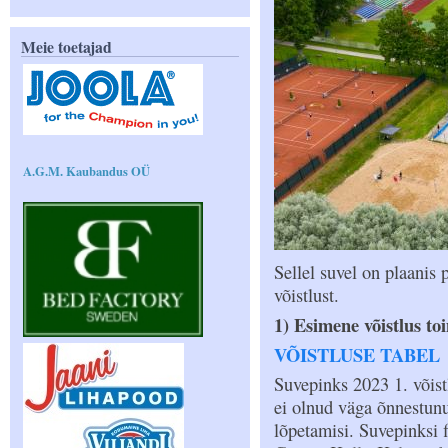
Meie toetajad
A.G.M. Kaubandus OÜ
Sellel suvel on plaani
võistlust.
1) Esimene võistlus to
VÕISTLUSE TABEL
Suvepinks 2023 1. võist
ei olnud väga õnnestunu
lõpetamisi. Suvepinksi 