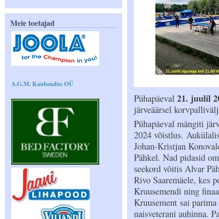
Meie toetajad
A.G.M. Kaubandus OÜ
21. juulil 2
Pühapäeval
järveäärsel korvpalliv
Pühapäeval mängiti järv
2024 võistlus. Aukülalis
Johan-Kristjan Konovalo
Pähkel. Nad pidasid om
seekord võitis Alvar Pä
Rivo Saaremäele, kes po
Kruusemendi ning finaa
Kruusement sai parima 
naisveterani auhinna. P