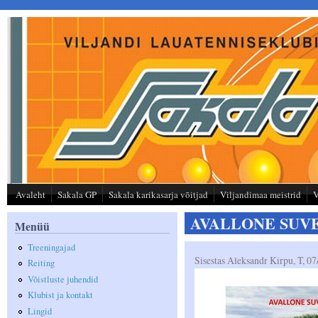
Liigu edasi põhisisu juurde
Avaleht
Sakala GP
Sakala karikasarja võitjad
Viljandimaa meistrid
V
AVALLONE SUVE
Menüü
Treeningajad
Sisestas
Aleksandr Kirpu
, T, 0
Reiting
Võistluste juhendid
Klubist ja kontakt
Lingid