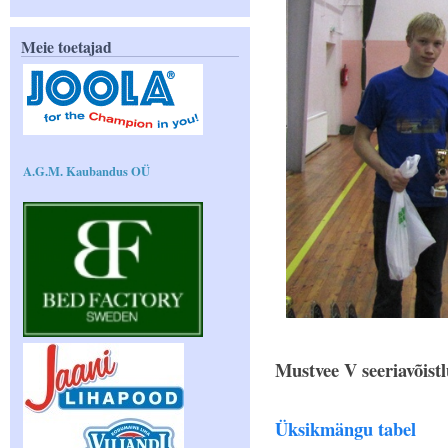
Meie toetajad
A.G.M. Kaubandus OÜ
Mustvee V seeriavõistl
Üksikmängu tabel