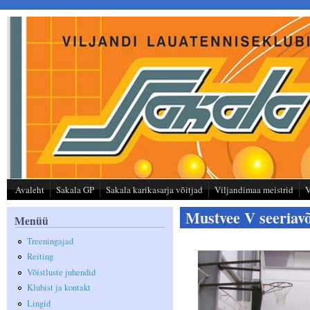
Liigu edasi põhisisu juurde
Avaleht
Sakala GP
Sakala karikasarja võitjad
Viljandimaa meistrid
V
Mustvee V seeriavõ
Menüü
Treeningajad
Reiting
Võistluste juhendid
Klubist ja kontakt
Lingid