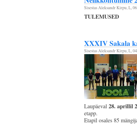
Sisestas
Aleksandr Kirpu
, L, 0
TULEMUSED
XXXIV Sakala ka
Sisestas
Aleksandr Kirpu
, L, 0
28. aprillil 
Laupäeval
etapp.
Etapil osales 85 mängija