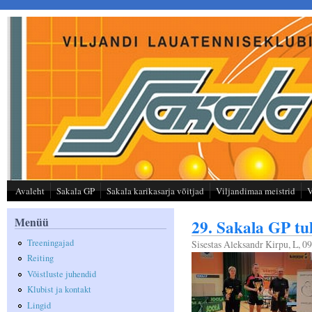
Liigu edasi põhisisu juurde
Avaleht
Sakala GP
Sakala karikasarja võitjad
Viljandimaa meistrid
V
Menüü
29. Sakala GP tul
Treeningajad
Sisestas
Aleksandr Kirpu
, L, 0
Reiting
Võistluste juhendid
Klubist ja kontakt
Lingid