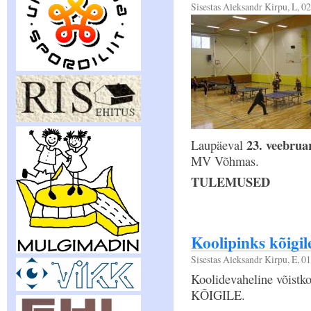
Sisestas
Aleksandr Kirpu
, L, 0
23. veebrua
Laupäeval
MV Võhmas.
TULEMUSED
Koolipinks kõigil
Sisestas
Aleksandr Kirpu
, E, 0
Koolidevaheline võist
KÕIGILE.