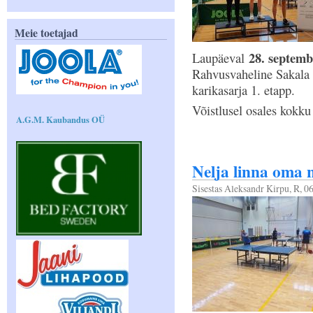
Meie toetajad
28. septemb
Laupäeval
Rahvusvaheline Sakala 
karikasarja 1. etapp.
Võistlusel osales kokku 
A.G.M. Kaubandus OÜ
Nelja linna oma 
Sisestas
Aleksandr Kirpu
, R, 0