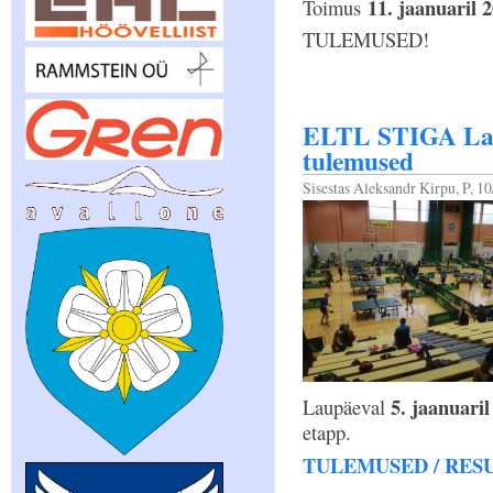
11. jaanuaril 2
Toimus
TULEMUSED!
ELTL STIGA Last
tulemused
Sisestas
Aleksandr Kirpu
, P, 1
5. jaanuaril
Laupäeval
etapp.
TULEMUSED / RES