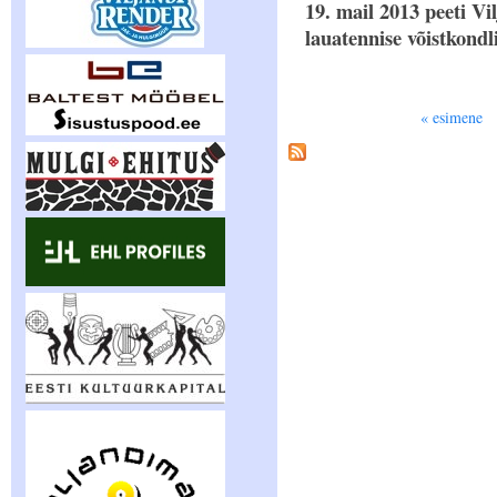
19. mail 2013 peeti V
lauatennise võistkondl
Lehed
« esimene