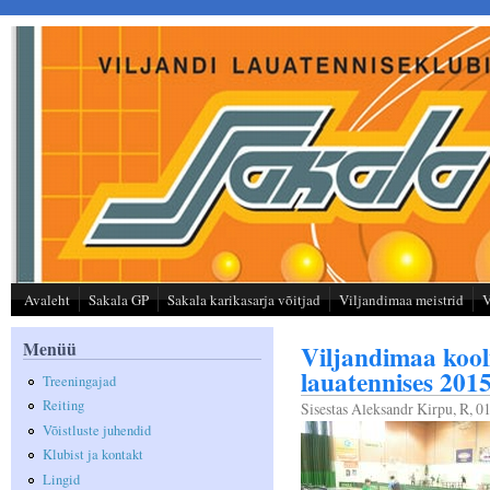
Liigu edasi põhisisu juurde
Avaleht
Sakala GP
Sakala karikasarja võitjad
Viljandimaa meistrid
V
Menüü
Viljandimaa kool
lauatennises 2
Treeningajad
Reiting
Sisestas
Aleksandr Kirpu
, R, 0
Võistluste juhendid
Klubist ja kontakt
Lingid