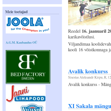
Meie toetajad
16. jaanuaril 2
Reedel
karikavõistlusi.
A.G.M. Kaubandus OÜ
Viljandimaa koolidevahel
kooli 16 võistkonnaga 
Avalik konkurss
Sisestas
Aleksandr Kirpu
, R, 1
Avalik konkurss - Mäng
XI Sakala mängud